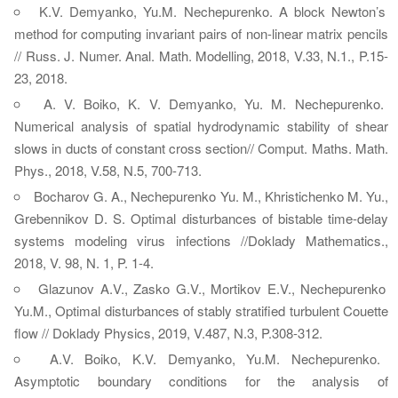
K.V. Demyanko, Yu.M. Nechepurenko. A block Newton’s
method for computing invariant pairs of non-linear matrix pencils
// Russ. J. Numer. Anal. Math. Modelling, 2018, V.33, N.1., P.15-
23, 2018.
A. V. Boiko, K. V. Demyanko, Yu. M. Nechepurenko.
Numerical analysis of spatial hydrodynamic stability of shear
slows in ducts of constant cross section// Comput. Maths. Math.
Phys., 2018, V.58, N.5, 700-713.
Bocharov G. A., Nechepurenko Yu. M., Khristichenko M. Yu.,
Grebennikov D. S. Optimal disturbances of bistable time-delay
systems modeling virus infections //Doklady Mathematics.,
2018, V. 98, N. 1, P. 1-4.
Glazunov A.V., Zasko G.V., Mortikov E.V., Nechepurenko
Yu.M., Optimal disturbances of stably stratified turbulent Couette
flow // Doklady Physics, 2019, V.487, N.3, P.308-312.
A.V. Boiko, K.V. Demyanko, Yu.M. Nechepurenko.
Asymptotic boundary conditions for the analysis of