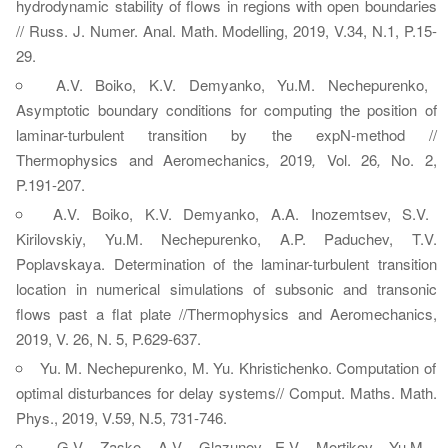
hydrodynamic stability of flows in regions with open boundaries
// Russ. J. Numer. Anal. Math. Modelling, 2019, V.34, N.1, P.15-
29.
A.V. Boiko, K.V. Demyanko, Yu.M. Nechepurenko,
Asymptotic boundary conditions for computing the position of
laminar-turbulent transition by the expN-method //
Thermophysics and Aeromechanics
,
2019
,
Vol. 26
,
No. 2,
P.191-207.
A.V. Boiko, K.V. Demyanko, A.A. Inozemtsev, S.V.
Kirilovskiy, Yu.M. Nechepurenko, A.P. Paduchev, T.V.
Poplavskaya. Determination of the laminar-turbulent transition
location in numerical simulations of subsonic and transonic
flows past a flat plate //Thermophysics and Aeromechanics,
2019, V. 26, N. 5, P.629-637.
Yu. M. Nechepurenko, M. Yu. Khristichenko. Computation of
optimal disturbances for delay systems// Comput. Maths. Math.
Phys., 2019, V.59, N.5, 731-746.
G.V. Zasko, A.V. Glazunov E.V. Mortikov, Yu.M.