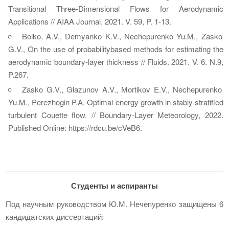
Transitional Three-Dimensional Flows for Aerodynamic
Applications // AIAA Journal. 2021. V. 59, P. 1-13.
Boiko, A.V., Demyanko K.V., Nechepurenko Yu.M., Zasko
G.V., On the use of probabilitybased methods for estimating the
aerodynamic boundary-layer thickness // Fluids. 2021. V. 6. N.9,
P.267.
Zasko G.V., Glazunov A.V., Mortikov E.V., Nechepurenko
Yu.M., Perezhogin P.A. Optimal energy growth in stably stratified
turbulent Couette flow. // Boundary-Layer Meteorology, 2022.
Published Online: https://rdcu.be/cVeB6.
Студенты и аспиранты
Под научным руководством Ю.М. Нечепуренко защищены 6
кандидатских диссертаций: