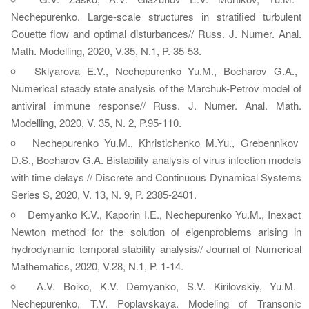
Nechepurenko. Large-scale structures in stratified turbulent
Couette flow and optimal disturbances// Russ. J. Numer. Anal.
Math. Modelling, 2020, V.35, N.1, P. 35-53.
Sklyarova E.V., Nechepurenko Yu.M., Bocharov G.A.,
Numerical steady state analysis of the Marchuk-Petrov model of
antiviral immune response// Russ. J. Numer. Anal. Math.
Modelling, 2020, V. 35, N. 2, P.95-110.
Nechepurenko Yu.M., Khristichenko M.Yu., Grebennikov
D.S., Bocharov G.A. Bistability analysis of virus infection models
with time delays // Discrete and Continuous Dynamical Systems
Series S, 2020, V. 13, N. 9, P. 2385-2401.
Demyanko K.V., Kaporin I.E., Nechepurenko Yu.M., Inexact
Newton method for the solution of eigenproblems arising in
hydrodynamic temporal stability analysis// Journal of Numerical
Mathematics, 2020, V.28, N.1, P. 1-14.
A.V. Boiko, K.V. Demyanko, S.V. Kirilovskiy, Yu.M.
Nechepurenko, T.V. Poplavskaya. Modeling of Transonic