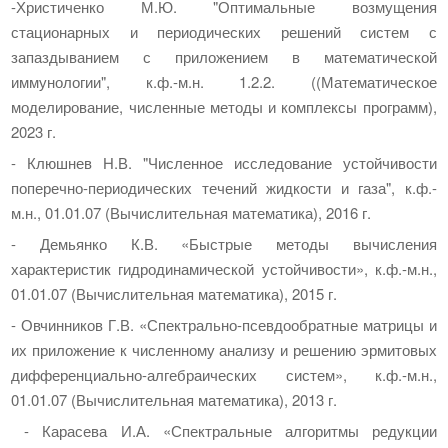
-Христиченко М.Ю. "Оптимальные возмущения
стационарных и периодических решений систем с
запаздыванием с приложением в математической
иммунологии", к.ф.-м.н. 1.2.2. ((Математическое
моделирование, численные методы и комплексы программ),
2023 г.
- Клюшнев Н.В. "Численное исследование устойчивости
поперечно-периодических течений жидкости и газа", к.ф.-
м.н., 01.01.07 (Вычислительная математика), 2016 г.
- Демьянко К.В. «Быстрые методы вычисления
характеристик гидродинамической устойчивости», к.ф.-м.н.,
01.01.07 (Вычислительная математика), 2015 г.
- Овчинников Г.В. «Спектрально-псевдообратные матрицы и
их приложение к численному анализу и решению эрмитовых
дифференциально-алгебраических систем», к.ф.-м.н.,
01.01.07 (Вычислительная математика), 2013 г.
- Карасева И.А. «Спектральные алгоритмы редукции