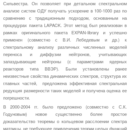
Сильвестра. Он позволяет при детальном спектральном
анализе систем ОДУ получать ускорение в 100-1000 раз по
сравнению с традиционным подходом, основанным на
процедурах пакета LAPACK. Этот метод был реализован в
рамках оригинального пакета EXPAN-library и успешно
применен (совместно с В.И. Лебедевым и др.) к
спектральному анализу различных численных моделей
переноса и диффузии нейтронов, учитывающих
запаздывающие нейтроны (с параметрами ядерных
реакторов типа ВВЭР). Были установлены ранее
неизвестные свойства динамических спектров, структура их
главных частей, предложена эффективная спектральная
редукция размерности таких моделей и получена оценка ее
погрешности.
В 2000-2004 гг. было предложено (совместно с С.К.
Годуновым) новое существенно более простое
доказательство теоремы о кольцевом расслоении спектра
матрицы, не требующее привлечения теории целых функций