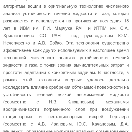
алгоритмы вошли в оригинальную технологию численного
анализа устойчивости течений жидкости и газа, которая
развивается и используется на протяжении последних 15
лет в ИВМ им. Г.И. Марчука РАН и ИТПМ им. С.А.
Христиановича СО РАН под руководством Ю.М.
Нечепуренко и А.В. Бойко. Эта технология существенно
эффективнее всех других используемых в настоящее время
технологий численного анализа устойчивости течений
жидкости и газа с точки зрения вычислительных затрат и
простоты адаптации к конкретным задачам. В частности, в
рамках этой технологии впервые удалось детально
исследовать влияние оребрения обтекаемой поверхности на
устойчивость течений вязкой несжимаемой жидкости
(совместно с Н.В. Клюшневым), механизмы
восприимчивости пограничного слоя при возбуждении
стационарных и нестационарных вихрей Гёртлера
(совместно с А.В. Ивановым, Ю.С. Качановым, Д.А.
Мищенко), образование крупномасштабных организованных