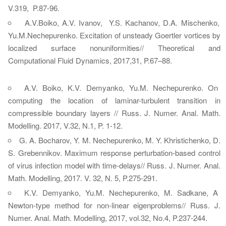
V.319, P.87-96.
A.V.Boiko, A.V. Ivanov, Y.S. Kachanov, D.A. Mischenko,
Yu.M.Nechepurenko. Excitation of unsteady Goertler vortices by
localized surface nonuniformities// Theoretical and
Computational Fluid Dynamics, 2017,31, P.67–88.
A.V. Boiko, K.V. Demyanko, Yu.M. Nechepurenko. On
computing the location of laminar-turbulent transition in
compressible boundary layers // Russ. J. Numer. Anal. Math.
Modelling. 2017, V.32, N.1, P. 1-12.
G. A. Bocharov, Y. M. Nechepurenko, M. Y. Khristichenko, D.
S. Grebennikov. Maximum response perturbation-based control
of virus infection model with time-delays// Russ. J. Numer. Anal.
Math. Modelling, 2017. V. 32, N. 5, P.275-291.
K.V. Demyanko, Yu.M. Nechepurenko, M. Sadkane, A
Newton-type method for non-linear eigenproblems// Russ. J.
Numer. Anal. Math. Modelling, 2017, vol.32, No.4, P.237-244.