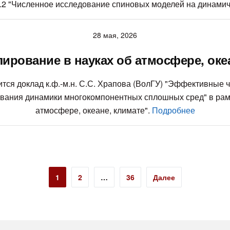
1.2.2 "Численное исследование спиновых моделей на динамич
28 мая, 2026
рование в науках об атмосфере, океа
тоится доклад к.ф.-м.н. С.С. Храпова (ВолГУ) "Эффективн
вания динамики многокомпонентных сплошных сред" в рам
атмосфере, океане, климате".
Подробнее
1
2
…
36
Далее