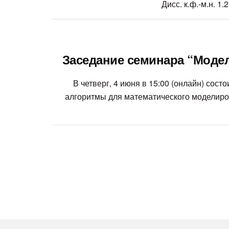
Дисс. к.ф.-м.н. 
Заседание семинара “Модели
В четверг, 4 июня в 15:00 (онлайн) сос
алгоритмы для математического моделиро
Навигация
по
записям