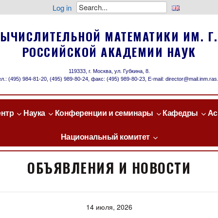
Log in
Search
for:
ВЫЧИСЛИТЕЛЬНОЙ МАТЕМАТИКИ ИМ. Г.
РОССИЙСКОЙ АКАДЕМИИ НАУК
119333, г. Москва, ул. Губкина, 8.
л.: (495) 984‑81‑20, (495) 989‑80‑24, факс: (495) 989‑80‑23, E‑mail: director@mail.inm.ras
ентр
Наука
Конференции и семинары
Кафедры
Ас
Национальный комитет
ОБЪЯВЛЕНИЯ И НОВОСТИ
14 июля, 2026